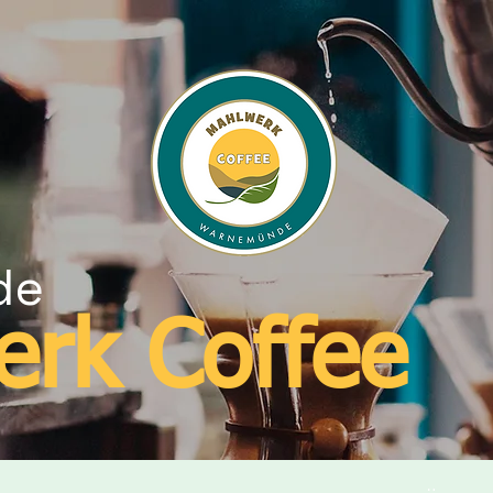
de
erk Coffee