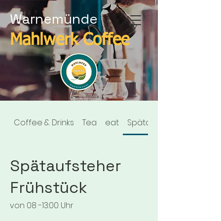
Warnemünde
Mahlwerk Coffee
Coffee & Drinks
Tea
eat
Spätaufsteher Frühstüc
Spätaufsteher
Frühstück
von 08 -13:00 Uhr