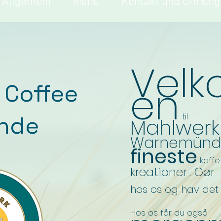
Allgemein
Menü
Kontakt und Öffnung
Vel
en
 Coffee
til
nde
Mahlwerk
Warnemünd
fineste
kaffe
kreationer
. Gør
hos os og hav det
Hos os får du også