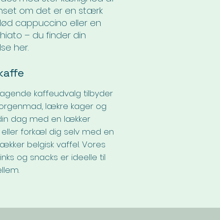
anset om det er en stærk
blød cappuccino eller en
iato – du finder din
se her.
kaffe
agende kaffeudvalg tilbyder
 morgenmad, lækre kager og
t din dag med en lækker
ller forkæl dig selv med en
kker belgisk vaffel. Vores
inks og snacks er ideelle til
ellem.