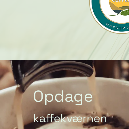
Opdage
kaffekværnen