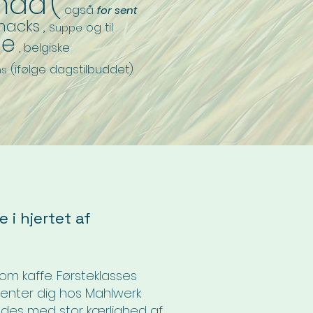
mad
(
også
for sent
nacks
,
og til
Suppe
ge
,
belgiske
(ifølge dagstilbuddet).
ns
 i hjertet af
om kaffe. Førsteklasses
 venter dig hos Mahlwerk
edes med stor kærlighed af