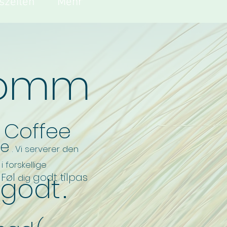
szeiten
Mehr
komm
 Coffee
e
. Vi serverer den
i forskellige
Føl
godt tilpas
godt
dig
.