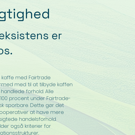
gtighed
ksistens er
os.
n kaffe med Fairtrade
ermed med til
at tilbyde kaffen
handlede forhold. Alle
 100 procent under Fairtrade-
isk sporbare. Dette gør det
kooperativer
at have mere
gsigtede handelsforhold.
lder
også kriterier for
tionsstrukturer,