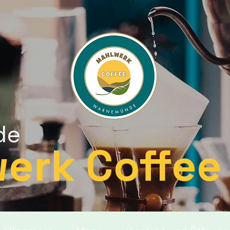
de
erk Coffee