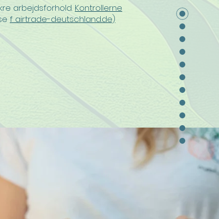
ikre arbejdsforhold.
Kontrollerne
(se
f
airtrade-deutschland.de)