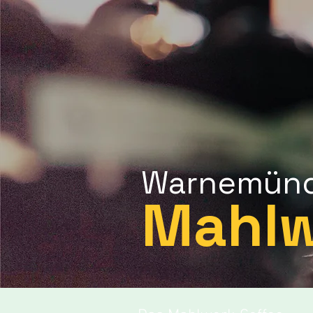
Warnemün
Mahlw