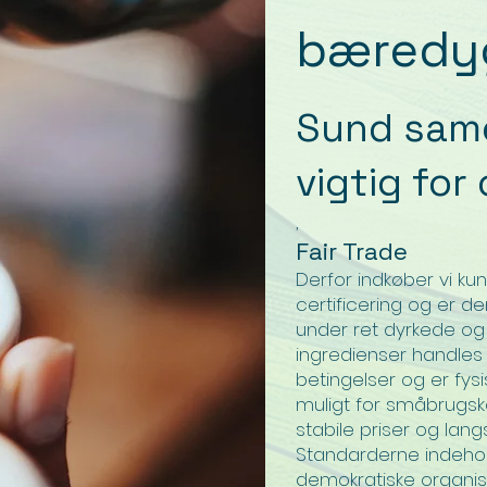
bæredy
Sund same
vigtig for 
,
Fair Trade
Derfor indkøber vi ku
certificering og er d
under ret dyrkede og 
ingredienser handles
betingelser og er fys
muligt for småbrugs
stabile priser og lan
Standarderne
indeho
demokratiske organisa