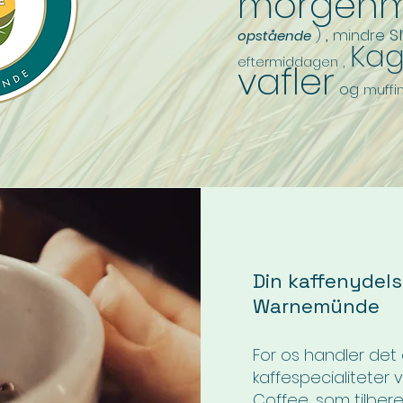
morgen
,
s
)
mindre
opstående
Ka
,
eftermiddagen
vafler
og
muffi
Din kaffenydelse
Warnemünde
For os handler det 
kaffespecialiteter
Coffee, som tilber