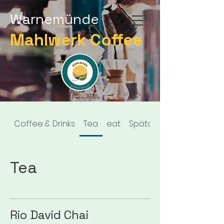
Warnemünde
Mahlwerk Coffee
Coffee & Drinks
Tea
eat
Spätaufsteher Frühstüc
Tea
Rio David Chai