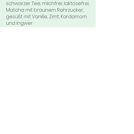
schwarzer Tee, milchfrei, laktosefrei,
Matcha mit braunem Rohrzucker,
gesüßt mit Vanille, Zimt, Kardamom
und Ingwer
4 €
Power Chai Espresso
4 €
Black Rhino Cocoa Chai
schwarzer Tee, exotische Gewürze
und reichhaltiger Kakao
4 €